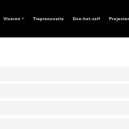
Vinyl vloeren
Vloeren
Traprenovatie
Doe-het-zelf
Projecte