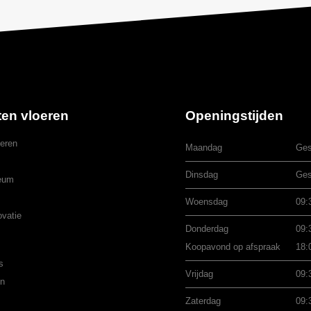
ten vloeren
Openingstijden
eren
Maandag
Ges
Dinsdag
Ges
eum
Woensdag
09:
ovatie
Donderdag
09:
Koopavond op afspraak
18:
s
Vrijdag
09:
en
Zaterdag
09: