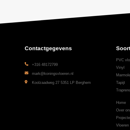
Contactgegevens
Soor
PVC vlo
+316 48172799
Vinyl
mark@koningsvloeren.nl
Marmol
Koolzaadweg 27 5351 LP Berghem
Tapijt
Trapren
Home
Over on
Project
Vloeren