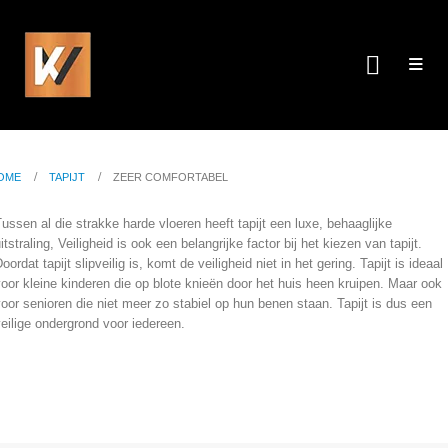
Zeer comfortabel
ME
TAPIJT
ZEER COMFORTABEL
OME
TAPIJT
ZEER COMFORTABEL
ussen al die strakke harde vloeren heeft tapijt een luxe, behaaglijke
itstraling, Veiligheid is ook een belangrijke factor bij het kiezen van tapijt.
oordat tapijt slipveilig is, komt de veiligheid niet in het gering. Tapijt is ideaal
oor kleine kinderen die op blote knieën door het huis heen kruipen. Maar ook
oor senioren die niet meer zo stabiel op hun benen staan. Tapijt is dus een
eilige ondergrond voor iedereen.