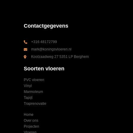
Contactgegevens
+316 48172799
mark@koningsvloeren.nl
Koolzaadweg 27 5351 LP Berghem
Soorten vloeren
PVC vloeren
Vinyl
Marmoleum
Tapijt
Traprenovatie
Home
Over ons
Projecten
Vloeren