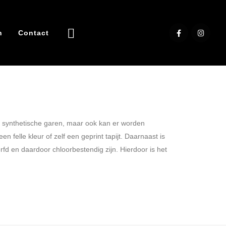
n
Contact
r synthetische garen, maar ook kan er worden
 felle kleur of zelf een geprint tapijt. Daarnaast is
fd en daardoor chloorbestendig zijn. Hierdoor is het