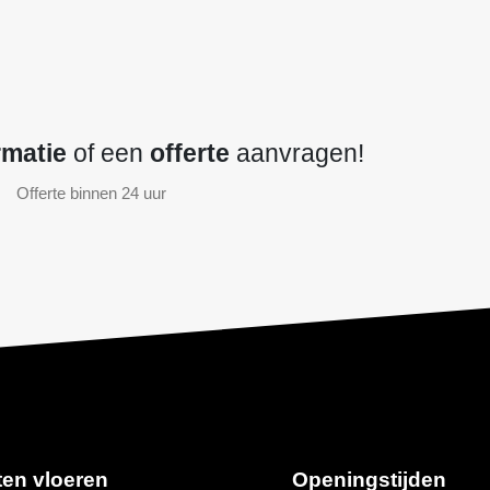
rmatie
of een
offerte
aanvragen!
Offerte binnen 24 uur
ten vloeren
Openingstijden