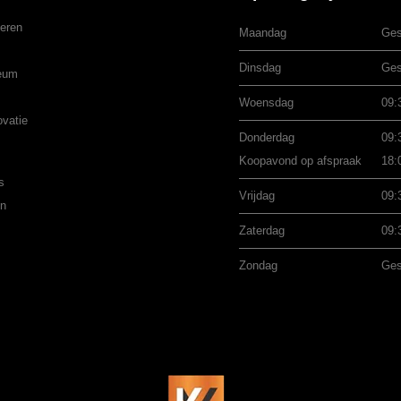
eren
Maandag
Ges
Dinsdag
Ges
eum
Woensdag
09:
ovatie
Donderdag
09:
Koopavond op afspraak
18:
s
Vrijdag
09:
en
Zaterdag
09:
Zondag
Ges