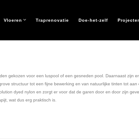
Vele mogelijkheden
Vloeren
Traprenovatie
Doe-het-zelf
Projecte
rden gekozen voor een luspool of een gesneden pool. Daarnaast zijn e
e structuur tot een fijne bewerking en van natuurlijke tinten tot aan een
lution dyed nylon en zorgt er voor dat de garen door en door zijn gever
apijt, wat dus erg praktisch is.