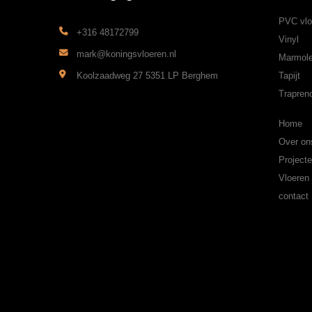
PVC vlo
+316 48172799
Vinyl
mark@koningsvloeren.nl
Marmol
Koolzaadweg 27 5351 LP Berghem
Tapijt
Trapren
Home
Over on
Project
Vloeren
contact