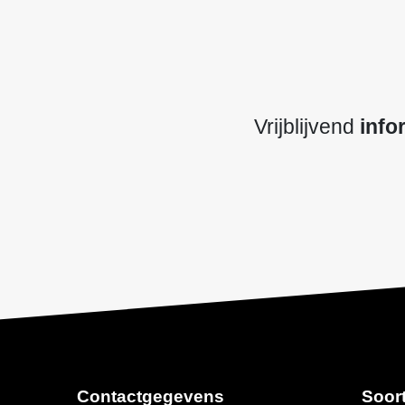
Vrijblijvend
info
Contactgegevens
Soor