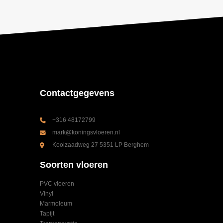
Contactgegevens
+316 48172799
mark@koningsvloeren.nl
Koolzaadweg 27 5351 LP Berghem
Soorten vloeren
PVC vloeren
Vinyl
Marmoleum
Tapijt