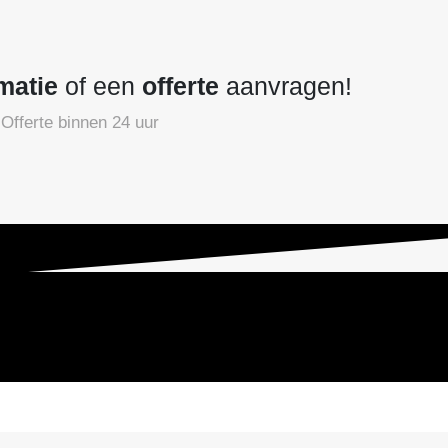
matie
of een
offerte
aanvragen!
Offerte binnen 24 uur