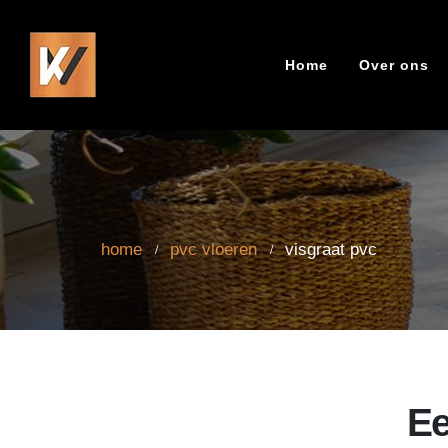
Home
Over ons
home
pvc vloeren
visgraat pvc
home
pvc vloeren
visgraat pvc
Ee