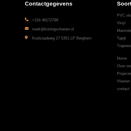
Contactgegevens
Soor
PVC vlo
+316 48172799
Vinyl
mark@koningsvloeren.nl
Marmol
Koolzaadweg 27 5351 LP Berghem
Tapijt
Trapren
Home
Over on
Project
Vloeren
contact