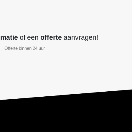
rmatie
of een
offerte
aanvragen!
Offerte binnen 24 uur