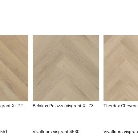
sgraat XL 72
Belakos Palazzo visgraat XL 73
Therdex Chevron
7551
Vivafloors visgraat 4530
Vivafloors visgra