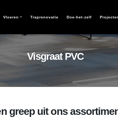
Visgraat PVC
Vloeren
Traprenovatie
Doe-het-zelf
Projecte
Visgraat PVC
n greep uit ons assortime