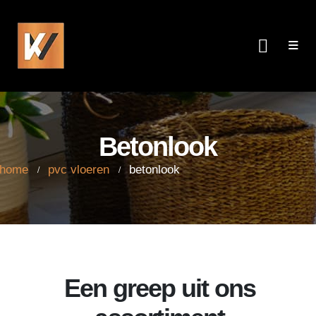
Betonlook
me
pvc vloeren
betonlook
Betonlook
home
pvc vloeren
betonlook
Een greep uit ons