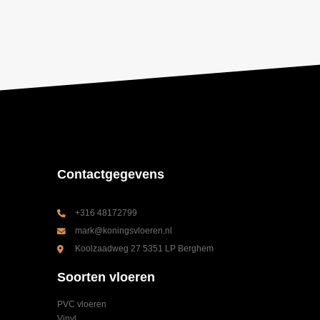
Contactgegevens
+316 48172799
mark@koningsvloeren.nl
Koolzaadweg 27 5351 LP Berghem
Soorten vloeren
PVC vloeren
Vinyl