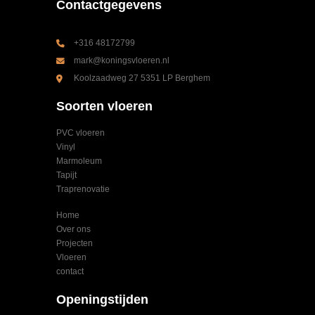
Contactgegevens
+316 48172799
mark@koningsvloeren.nl
Koolzaadweg 27 5351 LP Berghem
Soorten vloeren
PVC vloeren
Vinyl
Marmoleum
Tapijt
Traprenovatie
Home
Over ons
Projecten
Vloeren
contact
Openingstijden