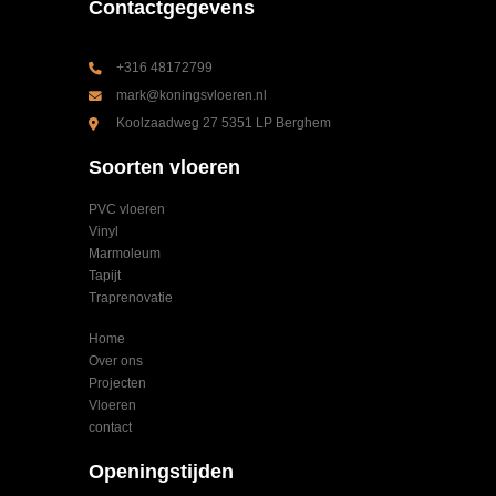
Contactgegevens
+316 48172799
mark@koningsvloeren.nl
Koolzaadweg 27 5351 LP Berghem
Soorten vloeren
PVC vloeren
Vinyl
Marmoleum
Tapijt
Traprenovatie
Home
Over ons
Projecten
Vloeren
contact
Openingstijden