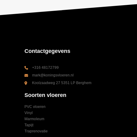
Contactgegevens
+316 48172799
mark@koningsvloeren.nl
Koolzaadweg 27 5351 LP Berghem
Soorten vloeren
PVC vloeren
Vinyl
Marmoleum
Tapijt
Traprenovatie