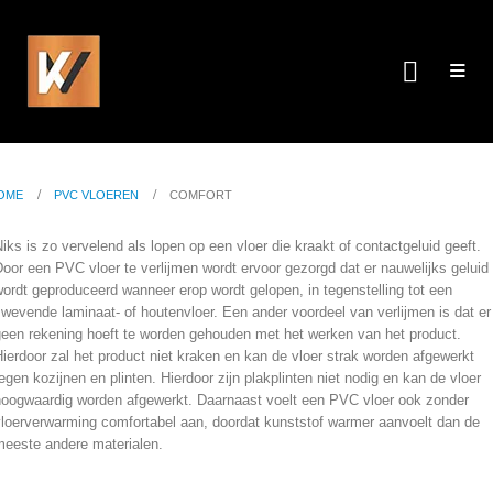
Comfort
ME
PVC VLOEREN
COMFORT
OME
PVC VLOEREN
COMFORT
iks is zo vervelend als lopen op een vloer die kraakt of contactgeluid geeft.
oor een PVC vloer te verlijmen wordt ervoor gezorgd dat er nauwelijks geluid
ordt geproduceerd wanneer erop wordt gelopen, in tegenstelling tot een
wevende laminaat- of houtenvloer. Een ander voordeel van verlijmen is dat er
geen rekening hoeft te worden gehouden met het werken van het product.
ierdoor zal het product niet kraken en kan de vloer strak worden afgewerkt
egen kozijnen en plinten. Hierdoor zijn plakplinten niet nodig en kan de vloer
hoogwaardig worden afgewerkt. Daarnaast voelt een PVC vloer ook zonder
vloerverwarming comfortabel aan, doordat kunststof warmer aanvoelt dan de
meeste andere materialen.