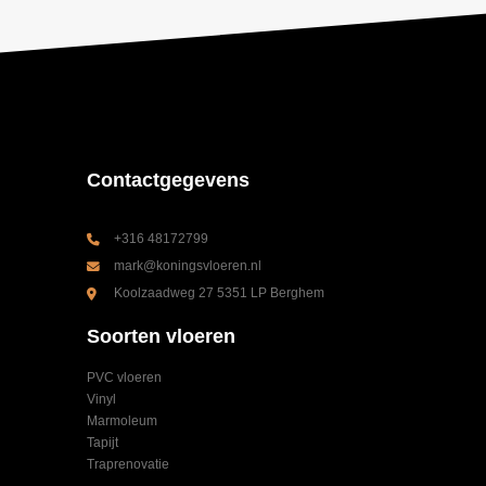
Contactgegevens
+316 48172799
mark@koningsvloeren.nl
Koolzaadweg 27 5351 LP Berghem
Soorten vloeren
PVC vloeren
Vinyl
Marmoleum
Tapijt
Traprenovatie