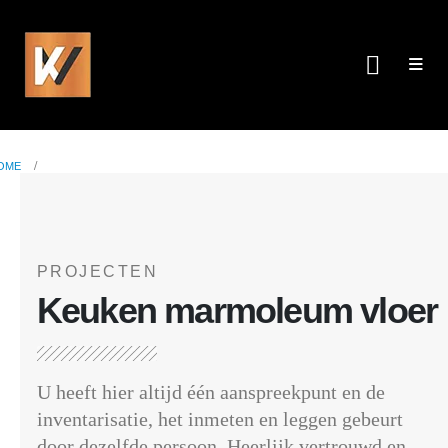
ME
OME
PROJECTEN
Keuken marmoleum vloer
U heeft hier altijd één aanspreekpunt en de
inventarisatie, het inmeten en leggen gebeurt
door dezelfde persoon. Heerlijk vertrouwd en