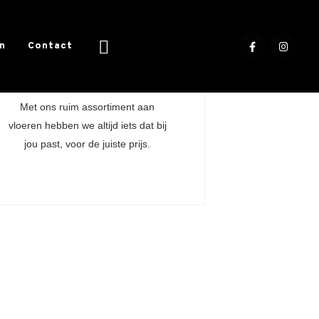
en
Contact
Ruim
Scherpe prijzen
Met ons ruim assortiment aan
Door onze
vloeren hebben we altijd iets dat bij
vloeren z
jou past, voor de juiste prijs.
aanspreekpun
voor 