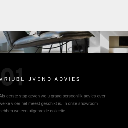
01
VRIJBLIJVEND ADVIES
Als eerste stap geven we u graag persoonlijk advies over
welke vloer het meest geschikt is. In onze showroom
hebben we een uitgebreide collectie.