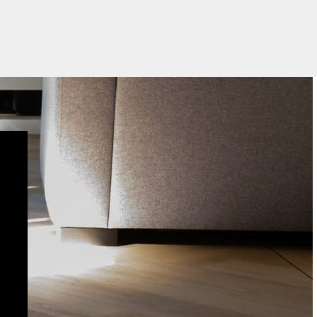
02
AAN DE SLAG
Eerst wordt de eerste rij gelegd met de groef naar de
muur. Vervolgens worden de rest van de rijen gelegd en
worden lijmresten netjes weggewerkt.