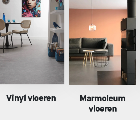
Vinyl vloeren
Marmoleum
vloeren