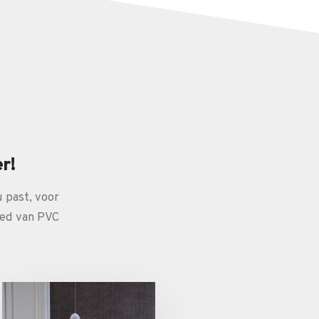
er!
u past, voor
ied van PVC